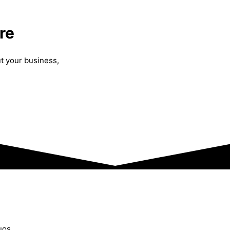
re
ut your business,
uos.